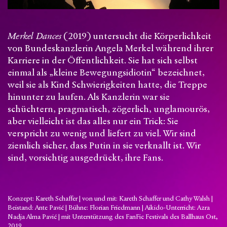
Merkel Dances
(2019) untersucht die Körperlichkeit
von Bundeskanzlerin Angela Merkel während ihrer
Karriere in der Öffentlichkeit. Sie hat sich selbst
einmal als „kleine Bewegungsidiotin“ bezeichnet,
weil sie als Kind Schwierigkeiten hatte, die Treppe
hinunter zu laufen. Als Kanzlerin war sie
schüchtern, pragmatisch, zögerlich, unglamourös,
aber vielleicht ist das alles nur ein Trick: Sie
verspricht zu wenig und liefert zu viel. Wir sind
ziemlich sicher, dass Putin in sie verknallt ist. Wir
sind, vorsichtig ausgedrückt, ihre Fans.
Konzept: Kareth Schaffer | von und mit: Kareth Schaffer und Cathy Walsh |
Beistand: Ante Pavić | Bühne: Florian Friedmann | Aikido-Unterricht: Azra
Nadja Alma Pavić | mit Unterstützung des FanFic Festivals des Ballhaus Ost,
2019